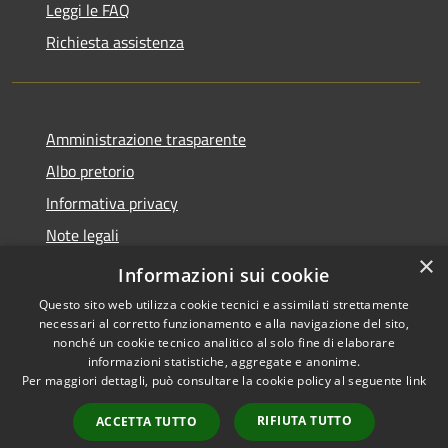
Leggi le FAQ
Richiesta assistenza
Amministrazione trasparente
Albo pretorio
Informativa privacy
Note legali
×
Dichiarazione di accessibilità
Informazioni sui cookie
Questo sito web utilizza cookie tecnici e assimilati strettamente
necessari al corretto funzionamento e alla navigazione del sito,
nonché un cookie tecnico analitico al solo fine di elaborare
informazioni statistiche, aggregate e anonime.
RSS
Copyright © 2026 • Comune di
Per maggiori dettagli, può consultare la cookie policy al seguente
link
Accessibilità
Linarolo • Powered by
Privacy
Municipium
Accesso
•
RIFIUTA TUTTO
ACCETTA TUTTO
Cookie
redazione