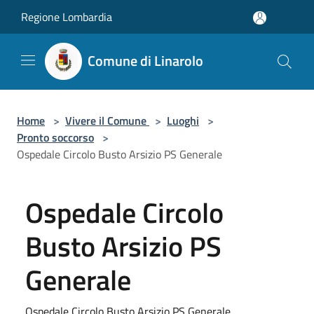
Salta al contenuto principale
Regione Lombardia
Comune di Linarolo
Home
>
Vivere il Comune
>
Luoghi
>
Pronto soccorso
>
Ospedale Circolo Busto Arsizio PS Generale
Ospedale Circolo
Busto Arsizio PS
Generale
Ospedale Circolo Busto Arsizio PS Generale