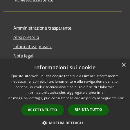
Amministrazione trasparente
Albo pretorio
Informativa privacy
Note legali
×
Dichiarazione di accessibilità
Informazioni sui cookie
Questo sito web utilizza cookie tecnici e assimilati strettamente
necessari al corretto funzionamento e alla navigazione del sito,
nonché un cookie tecnico analitico al solo fine di elaborare
informazioni statistiche, aggregate e anonime.
RSS
Copyright © 2026 • Comune di
Per maggiori dettagli, può consultare la cookie policy al seguente
link
Accessibilità
Linarolo • Powered by
Privacy
Municipium
Accesso
•
RIFIUTA TUTTO
ACCETTA TUTTO
Cookie
redazione
Mappa del sito
MOSTRA DETTAGLI