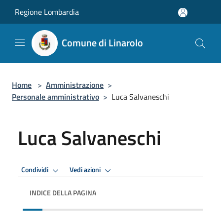
Salta al contenuto principale
Regione Lombardia
Comune di Linarolo
Home
>
Amministrazione
>
Personale amministrativo
>
Luca Salvaneschi
Luca Salvaneschi
Condividi
Vedi azioni
INDICE DELLA PAGINA