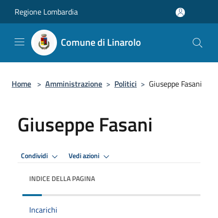
Salta al contenuto principale
Regione Lombardia
Comune di Linarolo
Home
>
Amministrazione
>
Politici
>
Giuseppe Fasani
Giuseppe Fasani
Condividi
Vedi azioni
INDICE DELLA PAGINA
Incarichi