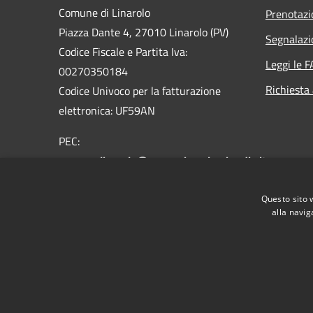
Comune di Linarolo
Prenotaz
Piazza Dante 4, 27010 Linarolo (PV)
Segnalazi
Codice Fiscale e Partita Iva:
Leggi le 
00270350184
Richiesta
Codice Univoco per la fatturazione
elettronica: UF59AN
PEC:
comune.linarolo@pec.regione.lombardia.it
Centralino Unico: 0382/569110 -
Questo sito 
0382/569104
alla navig
RSS
Accessibilità
Privacy
Cookie
Mappa de