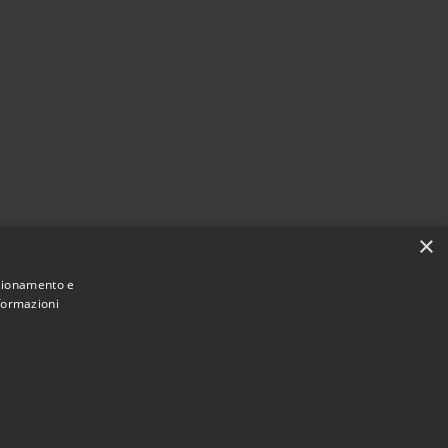
×
nzionamento e
nformazioni
Municipium
Accesso redazione
i Linarolo • Powered by
•