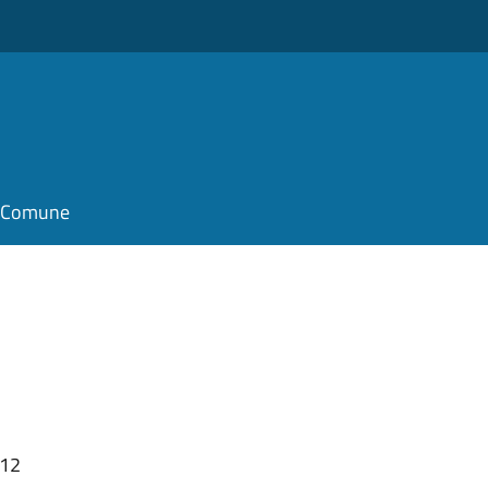
il Comune
:12