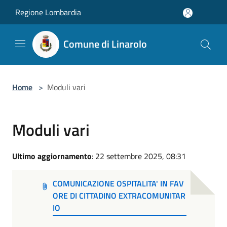
Salta al contenuto principale
Regione Lombardia
Comune di Linarolo
Home
>
Moduli vari
Moduli vari
Ultimo aggiornamento
: 22 settembre 2025, 08:31
COMUNICAZIONE OSPITALITA' IN FAV
ORE DI CITTADINO EXTRACOMUNITAR
IO