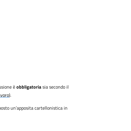
fissione è
obbligatoria
sia secondo il
avoro
).
sposto un’apposita cartellonistica in