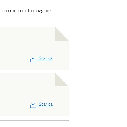
to con un formato maggiore
PDF
Scarica
PDF
Scarica