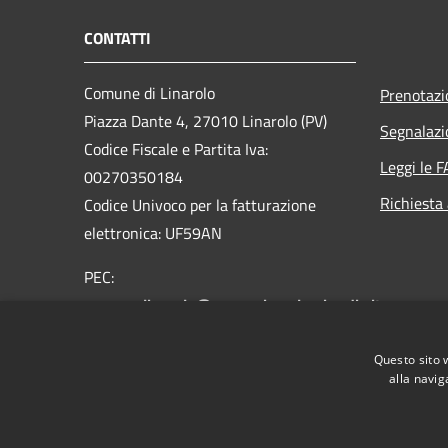
CONTATTI
Comune di Linarolo
Prenotaz
Piazza Dante 4, 27010 Linarolo (PV)
Segnalazi
Codice Fiscale e Partita Iva:
Leggi le 
00270350184
Richiesta
Codice Univoco per la fatturazione
elettronica: UF59AN
PEC:
comune.linarolo@pec.regione.lombardia.it
Centralino Unico: 0382/569110 -
Questo sito 
0382/569104
alla navig