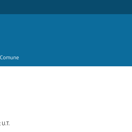
il Comune
 U.T.