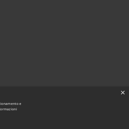
×
nzionamento e
nformazioni