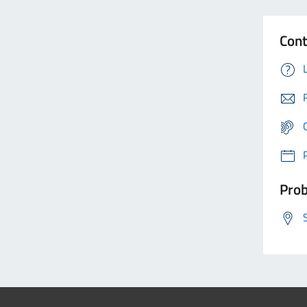
Cont
Prob