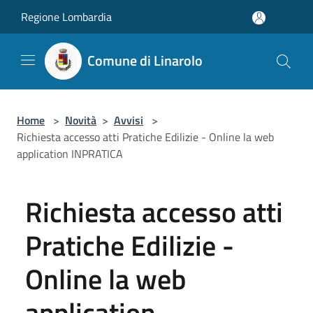
Salta al contenuto principale
Regione Lombardia
Comune di Linarolo
Home
>
Novità
>
Avvisi
>
Richiesta accesso atti Pratiche Edilizie - Online la web
application INPRATICA
Richiesta accesso atti
Pratiche Edilizie -
Online la web
application