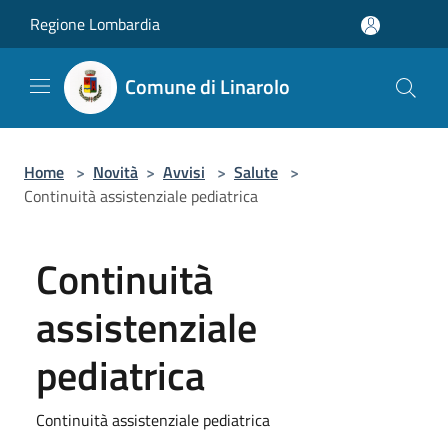
Salta al contenuto principale
Regione Lombardia
Comune di Linarolo
Home
>
Novità
>
Avvisi
>
Salute
>
Continuità assistenziale pediatrica
Continuità
assistenziale
pediatrica
Continuità assistenziale pediatrica