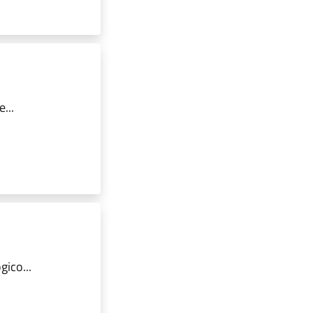
...
ico...